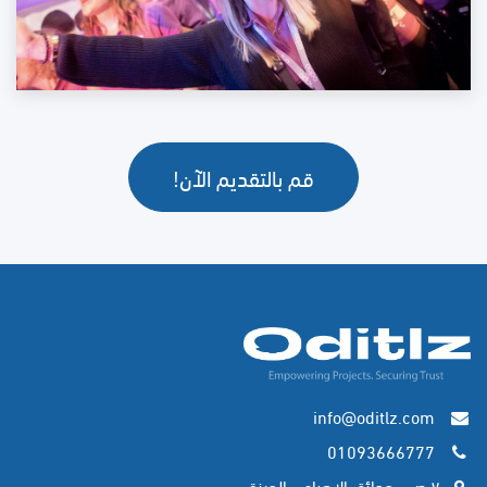
قم بالتقديم الآن!
info@oditlz.com
01093666777
٧ ص - حدائق الاهرام - الجيزة